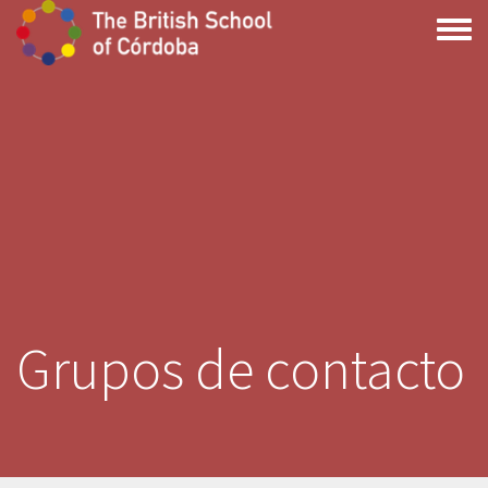
Pasar
al
Toggle
contenido
menu
principal
Grupos de contacto