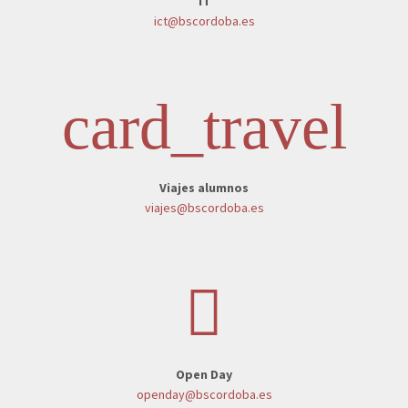
IT
ict@bscordoba.es
card_travel
Viajes alumnos
viajes@bscordoba.es
Open Day
openday@bscordoba.es