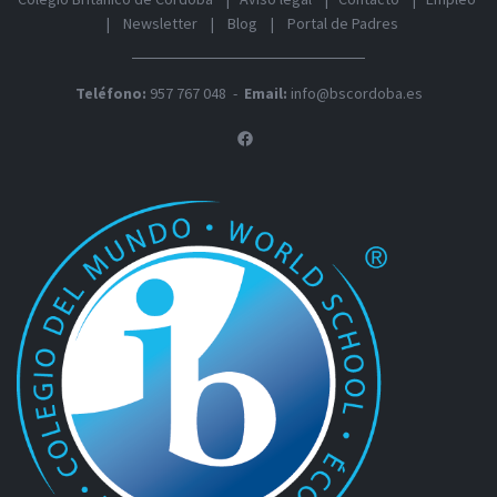
|
Newsletter
|
Blog
|
Portal de Padres
Teléfono:
957 767 048
-
Email:
info@bscordoba.es
linkedin