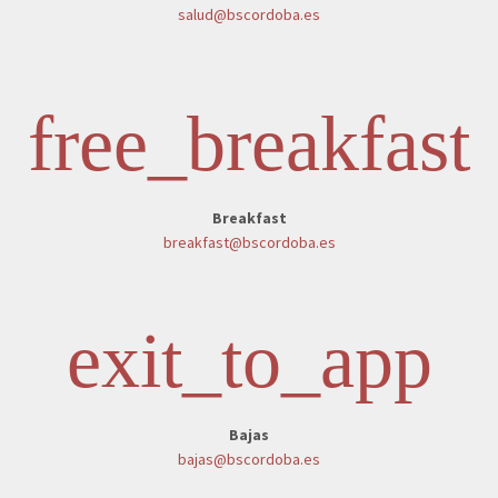
salud@bscordoba.es
free_breakfast
Breakfast
breakfast@bscordoba.es
exit_to_app
Bajas
bajas@bscordoba.es