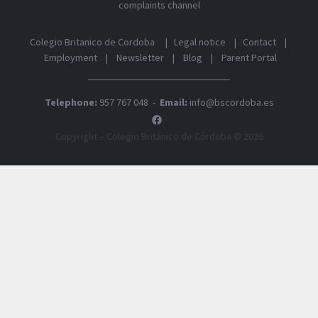
complaints channel
Colegio Britanico de Cordoba
|
Legal notice
|
Contact
|
Employment
|
Newsletter
|
Blog
|
Parent Portal
Telephone:
957 767 048
-
Email:
info@bscordoba.es
linkedin
Copyright – Colegio Británico de Córdoba © 2026